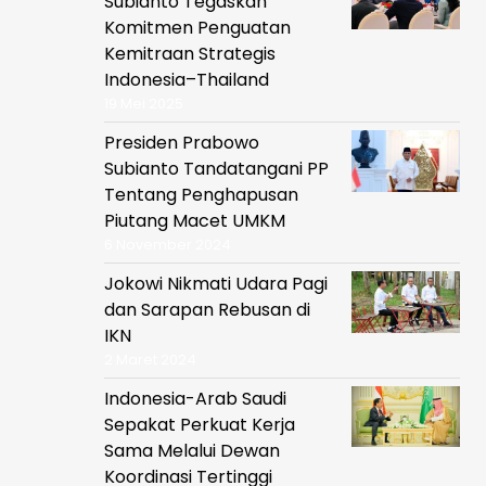
Subianto Tegaskan
Komitmen Penguatan
Kemitraan Strategis
Indonesia–Thailand
19 Mei 2025
Presiden Prabowo
Subianto Tandatangani PP
Tentang Penghapusan
Piutang Macet UMKM
6 November 2024
Jokowi Nikmati Udara Pagi
dan Sarapan Rebusan di
IKN
2 Maret 2024
Indonesia-Arab Saudi
Sepakat Perkuat Kerja
Sama Melalui Dewan
Koordinasi Tertinggi