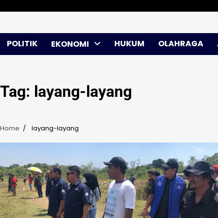
Skip
Sabtu, Agu 08, 2026
to
content
POLITIK
HUKUM
OLAHRAGA
EKONOMI
Tag:
layang-layang
Home
layang-layang