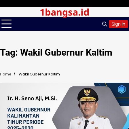
Skip
Jumat, Agu 07, 2026
1bangsa.id
to
content
Sign In
Tag:
Wakil Gubernur Kaltim
Home
Wakil Gubernur Kaltim