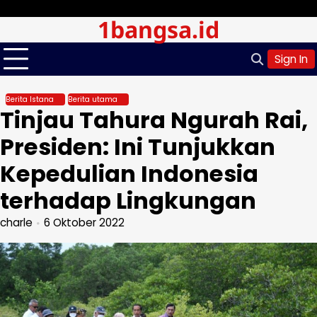
Skip
Minggu, Agu 09, 2026
1bangsa.id
to
content
Sign In
Berita Istana
Berita utama
Tinjau Tahura Ngurah Rai,
Presiden: Ini Tunjukkan
Kepedulian Indonesia
terhadap Lingkungan
charle
6 Oktober 2022