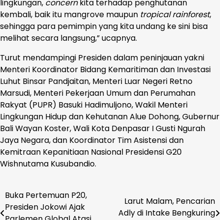
lingkungan,
concern
kita terhadap penghutanan
kembali, baik itu mangrove maupun
tropical
rainforest
,
sehingga para pemimpin yang kita undang ke sini bisa
melihat secara langsung,” ucapnya.
Turut mendampingi Presiden dalam peninjauan yakni
Menteri Koordinator Bidang Kemaritiman dan Investasi
Luhut Binsar Pandjaitan, Menteri Luar Negeri Retno
Marsudi, Menteri Pekerjaan Umum dan Perumahan
Rakyat (PUPR) Basuki Hadimuljono, Wakil Menteri
Lingkungan Hidup dan Kehutanan Alue Dohong, Gubernur
Bali Wayan Koster, Wali Kota Denpasar I Gusti Ngurah
Jaya Negara, dan Koordinator Tim Asistensi dan
Kemitraan Kepanitiaan Nasional Presidensi G20
Wishnutama Kusubandio.
Buka Pertemuan P20,
Navigasi
Larut Malam, Pencarian
Presiden Jokowi Ajak
Adly di Intake Bengkuring
pos
Parlemen Global Atasi