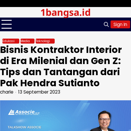
Skip
Jumat, Agu 07, 2026
1bangsa.id
to
content
Sign In
Edukasi
Media
Teknologi
Bisnis Kontraktor Interior
di Era Milenial dan Gen Z:
Tips dan Tantangan dari
Pak Hendra Sutianto
charle
13 September 2023