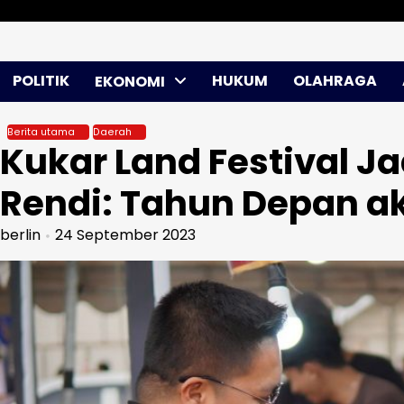
Skip
Sabtu, Agu 08, 2026
to
content
POLITIK
HUKUM
OLAHRAGA
EKONOMI
Berita utama
Daerah
Kukar Land Festival J
Rendi: Tahun Depan a
berlin
24 September 2023