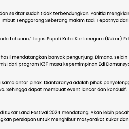
 dan sekitar sudah tidak terbendungkan. Panitia mengkla
i Imbut Tenggarong Seberang malam tadi. Tepatnya dari
nda tahunan,” tegas Bupati Kutai Kartanegara (Kukar) Ed
erhasil mendatangkan banyak pengunjung. Dimana, selain
si misi dari program K3F masa kepemimpinan Edi Damansy
rja sama antar pihak. Diantaranya adalah pihak penyeleng
innya. Sehingga dapat membuat event lancar dan kondusif.
 di Kukar Land Festival 2024 mendatang. Akan lebih peca
angkan persiapan untuk menghibur masyarakat Kukar dan 