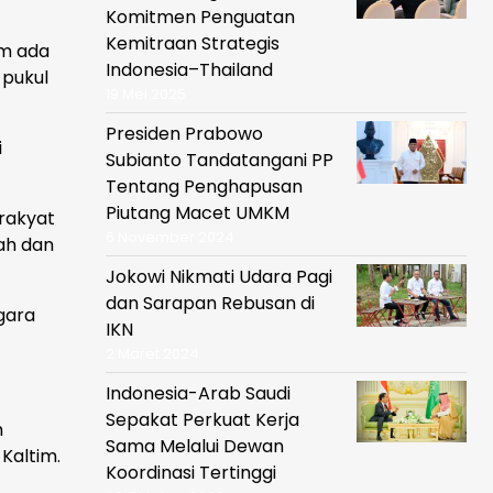
Komitmen Penguatan
Kemitraan Strategis
im ada
Indonesia–Thailand
 pukul
19 Mei 2025
Presiden Prabowo
i
Subianto Tandatangani PP
Tentang Penghapusan
Piutang Macet UMKM
 rakyat
6 November 2024
ah dan
Jokowi Nikmati Udara Pagi
dan Sarapan Rebusan di
gara
IKN
2 Maret 2024
Indonesia-Arab Saudi
Sepakat Perkuat Kerja
h
Sama Melalui Dewan
Kaltim.
Koordinasi Tertinggi