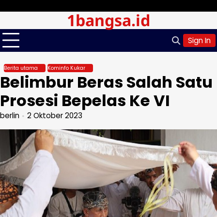
Skip
Minggu, Agu 09, 2026
1bangsa.id
to
content
Sign In
Berita utama
Kominfo Kukar
Belimbur Beras Salah Satu
Prosesi Bepelas Ke VI
berlin
2 Oktober 2023