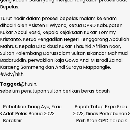
Bepelas.
Turut hadir dalam prosesi bepelas malam ke enam
dihadiri oleh Asisten II Wiyono, Ketua DPRD Kabupaten
Kukar Abdul Rasid, Kepala Kejaksaan Kukar Tommy
Kristanto, Ketua Pengadilan Negeri Tenggarong Abdullah
Mahrus, Kepala Disdikbud Kukar Thauhid Afrilian Noor,
Sultan Palembang Darussalam Sultan Iskandar Mahmud
Badaruddin, perwakilan Raja Gowa Andi M Isradi Zainal
Karaeng Sommeng dan Andi Suraya Mappangile.
#Adv/hkh
Tagged
@husin
,
sebelum penutupan sultan berikan beras basah
Rebahkan Tiang Ayu, Erau
Bupati Tutup Expo Erau
Navigasi
Adat Pelas Benua 2023
2023, Dinas Perkebunan
pos
Berakhir
Raih Stan OPD Terbaik