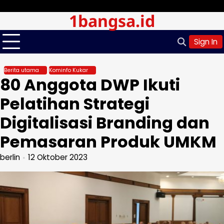
Skip
Sabtu, Agu 08, 2026
1bangsa.id
to
content
Sign In
Berita utama
Kominfo Kukar
80 Anggota DWP Ikuti
Pelatihan Strategi
Digitalisasi Branding dan
Pemasaran Produk UMKM
berlin
12 Oktober 2023