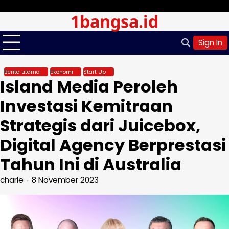
Skip
Sabtu, Agu 08, 2026
1bangsa.id
to
content
Sign In
Berita utama
Ekonomi
Start Up
​Island Media Peroleh
Investasi Kemitraan
Strategis dari ​Juicebox,
Digital Agency Berprestasi
Tahun Ini di ​Australia
charle
8 November 2023