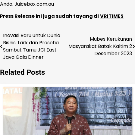
Anda. Juicebox.com.au
Press Release ini juga sudah tayang di
VRITIMES
Inovasi Baru untuk Dunia
Navigasi
Mubes Kerukunan
Bisnis: Lark dan Prasetia
Masyarakat Batak Kaltim 2
pos
Sambut Tamu JCI East
Desember 2023
Java Gala Dinner
Related Posts