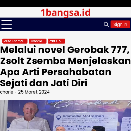
Skip
Sabtu, Agu 08, 2026
1bangsa.id
to
content
Sign In
Berita utama
Ekonomi
Start Up
Melalui novel Gerobak 777,
Zsolt Zsemba Menjelaskan
Apa Arti Persahabatan
Sejati dan Jati Diri
charle
25 Maret 2024