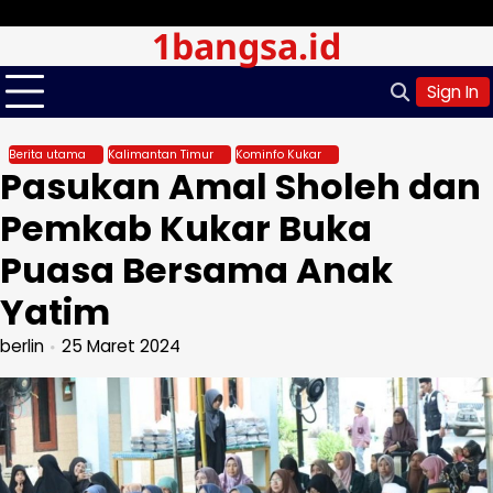
Skip
Sabtu, Agu 08, 2026
1bangsa.id
to
content
Sign In
Berita utama
Kalimantan Timur
Kominfo Kukar
Pasukan Amal Sholeh dan
Pemkab Kukar Buka
Puasa Bersama Anak
Yatim
berlin
25 Maret 2024