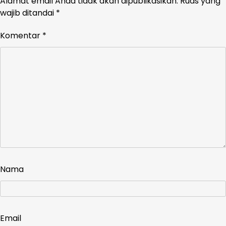
Alamat email Anda tidak akan dipublikasikan.
Ruas yang
wajib ditandai
*
Komentar
*
Nama
Email