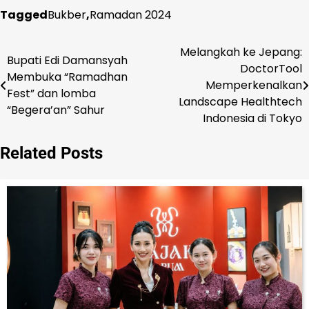
Tagged
Bukber
,
Ramadan 2024
Melangkah ke Jepang:
Navigasi
Bupati Edi Damansyah
DoctorTool
Membuka “Ramadhan
pos
Memperkenalkan
Fest” dan lomba
Landscape Healthtech
“Begera’an” Sahur
Indonesia di Tokyo
Related Posts