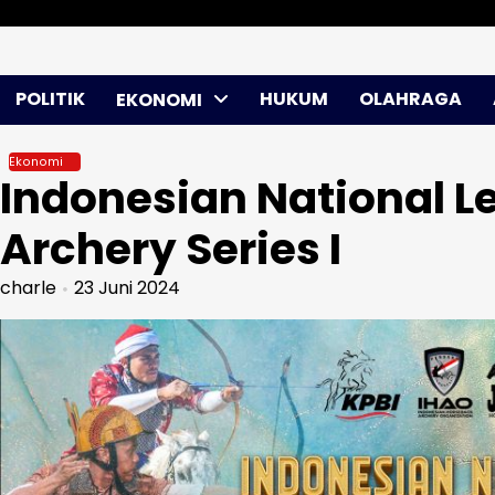
Skip
Sabtu, Agu 08, 2026
to
content
POLITIK
HUKUM
OLAHRAGA
EKONOMI
Ekonomi
Indonesian National L
Archery Series I
charle
23 Juni 2024