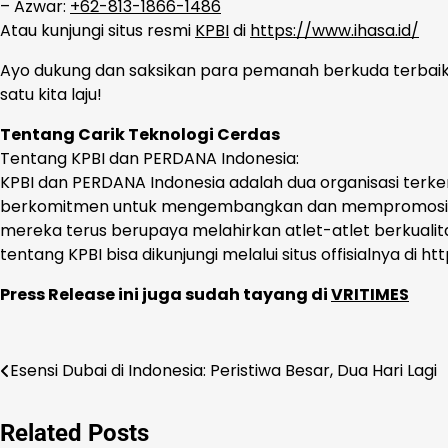
– Azwar:
+62-813-1866-1486
Atau kunjungi situs resmi
KPBI
di
https://www.ihasa.id/
Ayo dukung dan saksikan para pemanah berkuda terbaik Ind
satu kita laju!
Tentang Carik Teknologi Cerdas
Tentang KPBI dan PERDANA Indonesia:
KPBI dan PERDANA Indonesia adalah dua organisasi terke
berkomitmen untuk mengembangkan dan mempromosikan ola
mereka terus berupaya melahirkan atlet-atlet berkualita
tentang KPBI bisa dikunjungi melalui situs offisialnya di htt
Press Release ini juga sudah tayang di
VRITIMES
Navigasi
Esensi Dubai di Indonesia: Peristiwa Besar, Dua Hari Lagi
pos
Related Posts