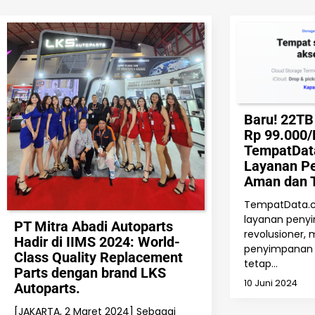
Baru! 22TB
Rp 99.000/
TempatData
Layanan P
Aman dan T
TempatData.c
layanan peny
PT Mitra Abadi Autoparts
revolusioner,
Hadir di IIMS 2024: World-
penyimpanan 
Class Quality Replacement
tetap…
Parts dengan brand LKS
10 Juni 2024
Autoparts.
[JAKARTA, 2 Maret 2024] Sebagai