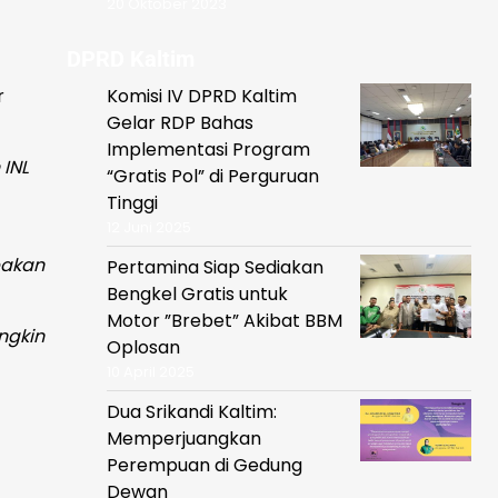
20 Oktober 2023
DPRD Kaltim
r
Komisi IV DPRD Kaltim
Gelar RDP Bahas
Implementasi Program
INL
“Gratis Pol” di Perguruan
Tinggi
12 Juni 2025
pakan
Pertamina Siap Sediakan
Bengkel Gratis untuk
Motor ”Brebet” Akibat BBM
ngkin
Oplosan
10 April 2025
Dua Srikandi Kaltim:
Memperjuangkan
Perempuan di Gedung
Dewan