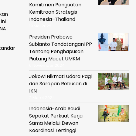
Komitmen Penguatan
Kemitraan Strategis
akan
Indonesia–Thailand
ini
19 Mei 2025
ANA
Presiden Prabowo
Subianto Tandatangani PP
tandar
Tentang Penghapusan
Piutang Macet UMKM
6 November 2024
Jokowi Nikmati Udara Pagi
dan Sarapan Rebusan di
IKN
2 Maret 2024
Indonesia-Arab Saudi
Sepakat Perkuat Kerja
Sama Melalui Dewan
Koordinasi Tertinggi