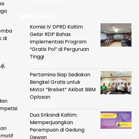
20 Oktober 2023
es
uga
DPRD Kaltim
Komisi IV DPRD Kaltim
lomba
Gelar RDP Bahas
 di
Implementasi Program
“Gratis Pol” di Perguruan
Tinggi
12 Juni 2025
i,
Pertamina Siap Sediakan
Bengkel Gratis untuk
Motor ”Brebet” Akibat BBM
Oplosan
dan
10 April 2025
mpetisi
Dua Srikandi Kaltim:
Memperjuangkan
han
Perempuan di Gedung
omotif
Dewan