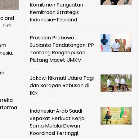
Komitmen Penguatan
Kemitraan Strategis
ic and
Indonesia–Thailand
. Tim
19 Mei 2025
Presiden Prabowo
Subianto Tandatangani PP
lam
Tentang Penghapusan
nesia.
Piutang Macet UMKM
6 November 2024
ah
Jokowi Nikmati Udara Pagi
dan Sarapan Rebusan di
IKN
ereka
2 Maret 2024
erforma
Indonesia-Arab Saudi
Sepakat Perkuat Kerja
Sama Melalui Dewan
Koordinasi Tertinggi