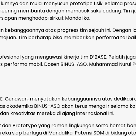
elumnya dan mulai menyusun prototipe fisik. Selama pros
ineering membantu dengan memasok suku cadang. Tim j
rsiapan menghadapi sirkuit Mandalika.
an kebanggaannya atas progress tim sejauh ini. Dengan 
majuan. Tim berharap bisa memberikan performa terbaik
fesional yang mengawasi kinerja tim D’BASE. Pelatih juga
as performa mobil. Dosen BINUS-ASO, Muhammad Nurul Puj
o E. Gunawan, menyatakan kebanggaannya atas dedikasi 
vitas akademika BINUS-ASO akan terus mengalir selama ko
 kreativitas mereka di ajang internasional ini.
 dan Prototype yang ramah lingkungan serta hemat ba
eka siap berlaga di Mandalika. Potensi SDM di bidang ot