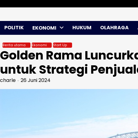
Skip
Minggu, Agu 09, 2026
to
content
POLITIK
HUKUM
OLAHRAGA
EKONOMI
Berita utama
Ekonomi
Start Up
Golden Rama Luncurka
untuk Strategi Penjua
charle
26 Juni 2024