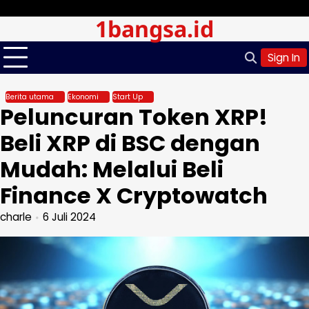
Skip
Jumat, Agu 07, 2026
1bangsa.id
to
content
Sign In
Berita utama
Ekonomi
Start Up
Peluncuran Token XRP!
Beli XRP di BSC dengan
Mudah: Melalui Beli
Finance X Cryptowatch
charle
6 Juli 2024