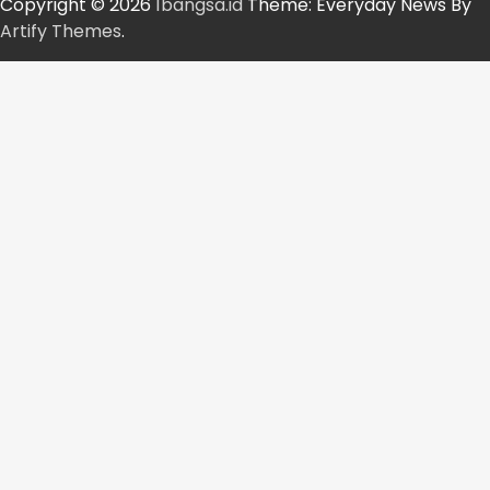
Copyright © 2026
1bangsa.id
Theme: Everyday News By
Artify Themes
.