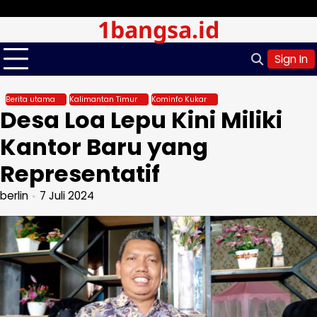
Skip
Sabtu, Agu 08, 2026
1bangsa.id
to
content
Sign In
Berita utama
Kalimantan Timur
Kominfo Kukar
Desa Loa Lepu Kini Miliki
Kantor Baru yang
Representatif
berlin
7 Juli 2024