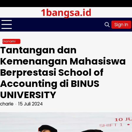
Skip
Minggu, Agu 09, 2026
1bangsa.id
to
content
Sign In
Ekonomi
Tantangan dan
Kemenangan Mahasiswa
Berprestasi School of
Accounting di BINUS
UNIVERSITY
charle
15 Juli 2024