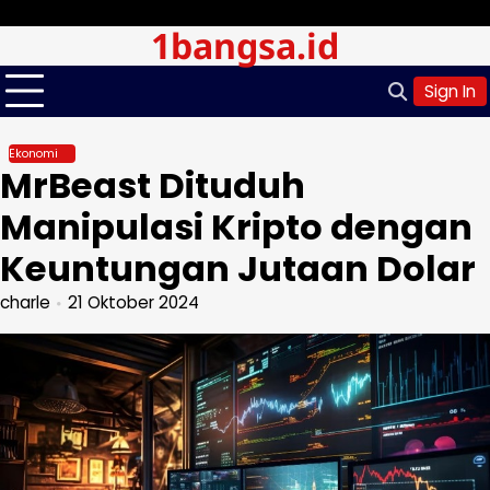
Skip
Sabtu, Agu 08, 2026
1bangsa.id
to
content
Sign In
Ekonomi
MrBeast Dituduh
Manipulasi Kripto dengan
Keuntungan Jutaan Dolar
charle
21 Oktober 2024