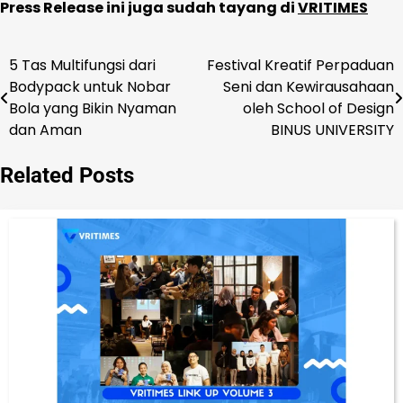
Press Release ini juga sudah tayang di
VRITIMES
5 Tas Multifungsi dari
Festival Kreatif Perpaduan
Navigasi
Bodypack untuk Nobar
Seni dan Kewirausahaan
pos
Bola yang Bikin Nyaman
oleh School of Design
dan Aman
BINUS UNIVERSITY
Related Posts