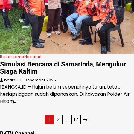
Berita utama
Nasional
Simulasi Bencana di Samarinda, Mengukur
Siaga Kaltim
berlin
13 Desember 2025
1BANGSA.ID – Hujan belum sepenuhnya turun, tetapi
kesiapsiagaan sudah dipanaskan. Di kawasan Polder Air
Hitam,…
Paginasi
1
2
…
17
pos
BKTV Channel