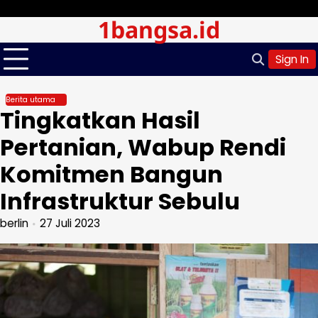
Skip
Jumat, Agu 07, 2026
1bangsa.id
to
content
Sign In
Berita utama
Tingkatkan Hasil
Pertanian, Wabup Rendi
Komitmen Bangun
Infrastruktur Sebulu
berlin
27 Juli 2023