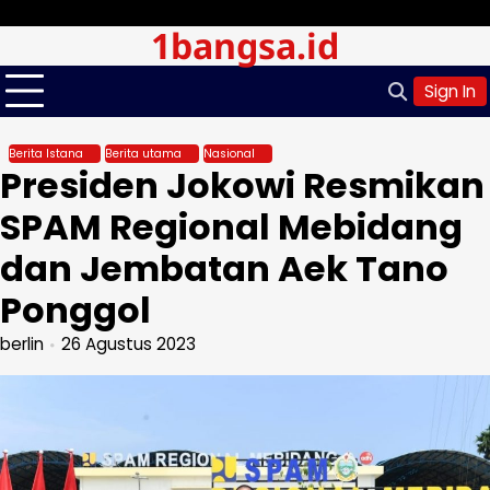
Skip
Jumat, Agu 07, 2026
1bangsa.id
to
content
Sign In
Berita Istana
Berita utama
Nasional
Presiden Jokowi Resmikan
SPAM Regional Mebidang
dan Jembatan Aek Tano
Ponggol
berlin
26 Agustus 2023