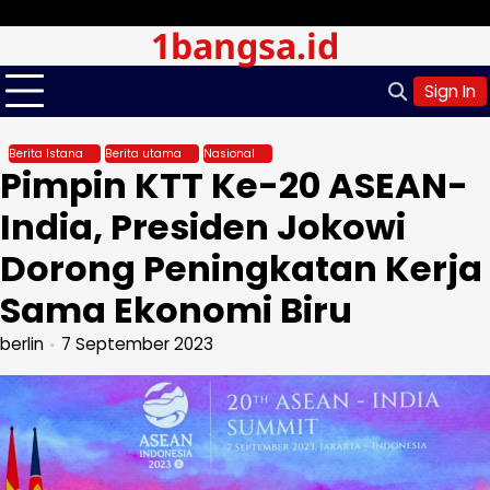
Skip
Jumat, Agu 07, 2026
1bangsa.id
to
content
Sign In
Berita Istana
Berita utama
Nasional
Pimpin KTT Ke-20 ASEAN-
India, Presiden Jokowi
Dorong Peningkatan Kerja
Sama Ekonomi Biru
berlin
7 September 2023