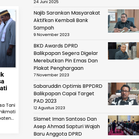
24 Juni 2025
Najib Sarankan Masyarakat
Aktifkan Kembali Bank
Sampah
9 November 2023
BKD Awards DPRD
Balikpapan Segera Digelar
Merebutkan Pin Emas Dan
Plakat Penghargaan
ik
7 November 2023
sa
Sabaruddin Optimis BPPDRD
ati
Balikpapan Capai Target
PAD 2023
sa Tani
12 Agustus 2023
nikmati
upaten…
Slamet Iman Santoso Dan
Asep Ahmad Sapturi Wajah
Baru Anggota DPRD