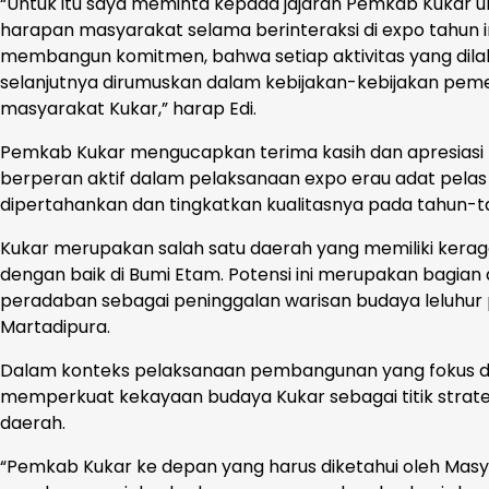
“Untuk itu saya meminta kepada jajaran Pemkab Kukar 
harapan masyarakat selama berinteraksi di expo tahun in
membangun komitmen, bahwa setiap aktivitas yang dilak
selanjutnya dirumuskan dalam kebijakan-kebijakan p
masyarakat Kukar,” harap Edi.
Pemkab Kukar mengucapkan terima kasih dan apresiasi k
berperan aktif dalam pelaksanaan expo erau adat pelas b
dipertahankan dan tingkatkan kualitasnya pada tahun-
Kukar merupakan salah satu daerah yang memiliki ker
dengan baik di Bumi Etam. Potensi ini merupakan bagian
peradaban sebagai peninggalan warisan budaya leluhur 
Martadipura.
Dalam konteks pelaksanaan pembangunan yang fokus da
memperkuat kekayaan budaya Kukar sebagai titik strat
daerah.
“Pemkab Kukar ke depan yang harus diketahui oleh Masya