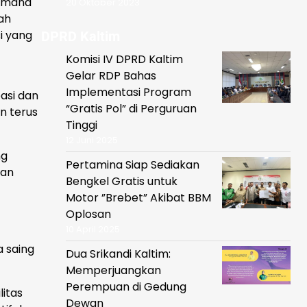
aimana
20 Oktober 2023
ah
i yang
DPRD Kaltim
Komisi IV DPRD Kaltim
Gelar RDP Bahas
Implementasi Program
asi dan
“Gratis Pol” di Perguruan
n terus
Tinggi
12 Juni 2025
ng
Pertamina Siap Sediakan
san
Bengkel Gratis untuk
Motor ”Brebet” Akibat BBM
Oplosan
10 April 2025
 saing
Dua Srikandi Kaltim:
Memperjuangkan
Perempuan di Gedung
litas
Dewan