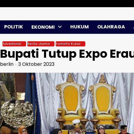
Skip
Sabtu, Agu 08, 2026
to
content
POLITIK
HUKUM
OLAHRAGA
EKONOMI
Advertorial
Berita utama
Kominfo Kukar
Bupati Tutup Expo Era
berlin
3 Oktober 2023