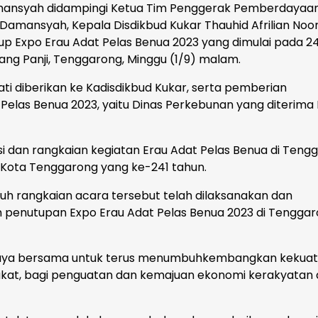
mansyah didampingi Ketua Tim Penggerak Pemberdayaa
Damansyah, Kepala Disdikbud Kukar Thauhid Afrilian Noor
up Expo Erau Adat Pelas Benua 2023 yang dimulai pada 2
ng Panji, Tenggarong, Minggu (1/9) malam.
i diberikan ke Kadisdikbud Kukar, serta pemberian
elas Benua 2023, yaitu Dinas Perkebunan yang diterima 
 dan rangkaian kegiatan Erau Adat Pelas Benua di Tengg
 Kota Tenggarong yang ke-241 tahun.
ruh rangkaian acara tersebut telah dilaksanakan dan
 penutupan Expo Erau Adat Pelas Benua 2023 di Tenggar
i upaya bersama untuk terus menumbuhkembangkan kekua
akat, bagi penguatan dan kemajuan ekonomi kerakyatan 