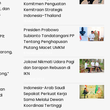
n
Komitmen Penguatan
, dan
Kemitraan Strategis
4
Indonesia–Thailand
19 Mei 2025
Presiden Prabowo
Subianto Tandatangani PP
Plt
Tentang Penghapusan
Piutang Macet UMKM
arong,
6 November 2024
Jokowi Nikmati Udara Pagi
dan Sarapan Rebusan di
ong,”
IKN
2 Maret 2024
Indonesia-Arab Saudi
tan
Sepakat Perkuat Kerja
di
Sama Melalui Dewan
Koordinasi Tertinggi