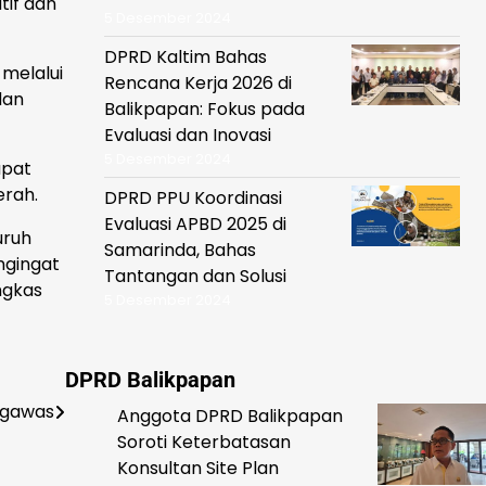
tif dan
5 Desember 2024
DPRD Kaltim Bahas
melalui
Rencana Kerja 2026 di
dan
Balikpapan: Fokus pada
Evaluasi dan Inovasi
5 Desember 2024
apat
erah.
DPRD PPU Koordinasi
Evaluasi APBD 2025 di
uruh
Samarinda, Bahas
ngingat
Tantangan dan Solusi
ngkas
5 Desember 2024
DPRD Balikpapan
engawas
Anggota DPRD Balikpapan
Soroti Keterbatasan
Konsultan Site Plan