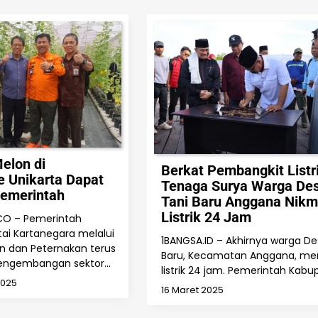
elon di
Berkat Pembangkit Listr
 Unikarta Dapat
Tenaga Surya Warga De
Pemerintah
Tani Baru Anggana Nikm
Listrik 24 Jam
CO – Pemerintah
ai Kartanegara melalui
1BANGSA.ID – Akhirnya warga De
an dan Peternakan terus
Baru, Kecamatan Anggana, me
engembangan sektor…
listrik 24 jam. Pemerintah Kab
2025
16 Maret 2025