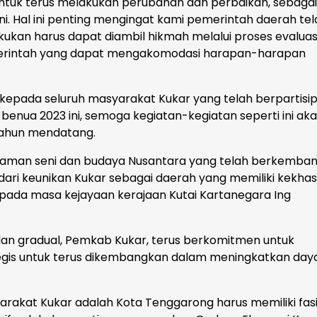
untuk terus melakukan perubahan dan perbaikan, sebag
i. Hal ini penting mengingat kami pemerintah daerah tel
ukan harus dapat diambil hikmah melalui proses evaluas
emerintah yang dapat mengakomodasi harapan-harapan
epada seluruh masyarakat Kukar yang telah berpartisip
enua 2023 ini, semoga kegiatan-kegiatan seperti ini aka
tahun mendatang.
agaman seni dan budaya Nusantara yang telah berkemba
 dari keunikan Kukar sebagai daerah yang memiliki kekha
pada masa kejayaan kerajaan Kutai Kartanegara Ing
n gradual, Pemkab Kukar, terus berkomitmen untuk
egis untuk terus dikembangkan dalam meningkatkan daya
rakat Kukar adalah Kota Tenggarong harus memiliki fasi