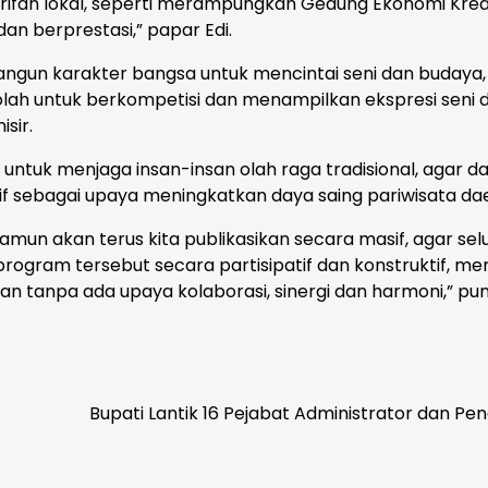
rifan lokal, seperti merampungkan Gedung Ekonomi Krea
n berprestasi,” papar Edi.
un karakter bangsa untuk mencintai seni dan budaya, 
ah untuk berkompetisi dan menampilkan ekspresi seni 
sir.
untuk menjaga insan-insan olah raga tradisional, agar d
 sebagai upaya meningkatkan daya saing pariwisata da
namun akan terus kita publikasikan secara masif, agar sel
gram tersebut secara partisipatif dan konstruktif, me
an tanpa ada upaya kolaborasi, sinergi dan harmoni,” pu
Bupati Lantik 16 Pejabat Administrator dan P