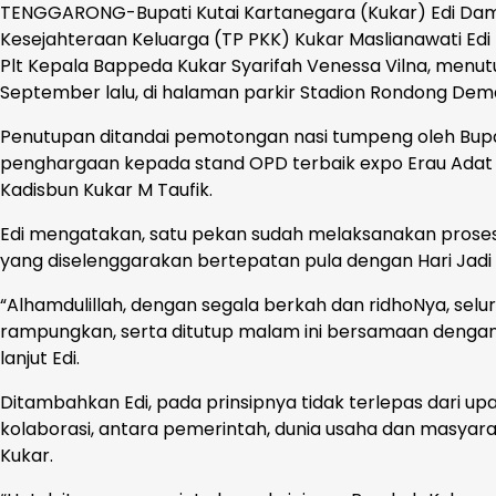
TENGGARONG-Bupati Kutai Kartanegara (Kukar) Edi Da
Kesejahteraan Keluarga (TP PKK) Kukar Maslianawati Edi 
Plt Kepala Bappeda Kukar Syarifah Venessa Vilna, menut
September lalu, di halaman parkir Stadion Rondong Dema
Penutupan ditandai pemotongan nasi tumpeng oleh Bupat
penghargaan kepada stand OPD terbaik expo Erau Adat P
Kadisbun Kukar M Taufik.
Edi mengatakan, satu pekan sudah melaksanakan prosesi
yang diselenggarakan bertepatan pula dengan Hari Jadi
“Alhamdulillah, dengan segala berkah dan ridhoNya, selu
rampungkan, serta ditutup malam ini bersamaan dengan
lanjut Edi.
Ditambahkan Edi, pada prinsipnya tidak terlepas dar
kolaborasi, antara pemerintah, dunia usaha dan masyar
Kukar.