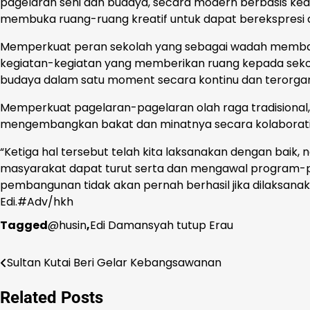
pagelaran seni dan budaya, secara modern berbasis kea
membuka ruang-ruang kreatif untuk dapat berekspresi da
Memperkuat peran sekolah yang sebagai wadah membang
kegiatan-kegiatan yang memberikan ruang kepada sekol
budaya dalam satu moment secara kontinu dan terorgani
Memperkuat pagelaran-pagelaran olah raga tradisional, 
mengembangkan bakat dan minatnya secara kolaboratif
“Ketiga hal tersebut telah kita laksanakan dengan baik, 
masyarakat dapat turut serta dan mengawal program-pro
pembangunan tidak akan pernah berhasil jika dilaksanak
Edi.#Adv/hkh
Tagged
@husin
,
Edi Damansyah tutup Erau
Sultan Kutai Beri Gelar Kebangsawanan
Navigasi
pos
Related Posts