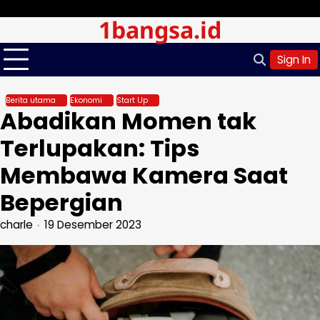
Skip
Senin, Agu 10, 2026
1bangsa.id
to
content
Sign In
Berita utama
Ekonomi
Start Up
Abadikan Momen tak
Terlupakan: Tips
Membawa Kamera Saat
Bepergian
charle
19 Desember 2023