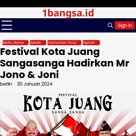
Skip
Sabtu, Agu 08, 2026
1bangsa.id
to
content
Sign In
Berita utama
Daerah
Kalimantan Timur
Sejarah
Festival Kota Juang
Sangasanga Hadirkan Mr
Jono & Joni
berlin
30 Januari 2024