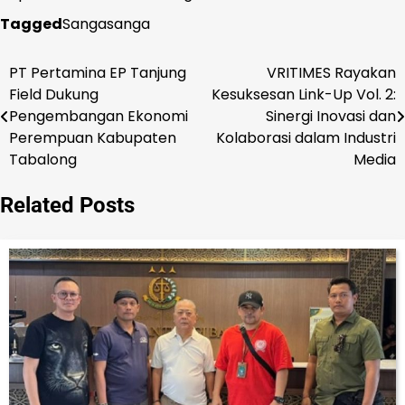
Tagged
Sangasanga
PT Pertamina EP Tanjung
VRITIMES Rayakan
Navigasi
Field Dukung
Kesuksesan Link-Up Vol. 2:
pos
Pengembangan Ekonomi
Sinergi Inovasi dan
Perempuan Kabupaten
Kolaborasi dalam Industri
Tabalong
Media
Related Posts