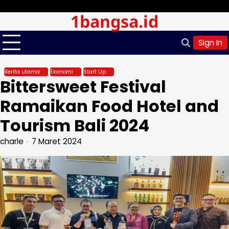
Skip
Minggu, Agu 09, 2026
1bangsa.id
to
content
Sign In
Berita utama
Ekonomi
Start Up
Bittersweet Festival
Ramaikan Food Hotel and
Tourism Bali 2024
charle
7 Maret 2024