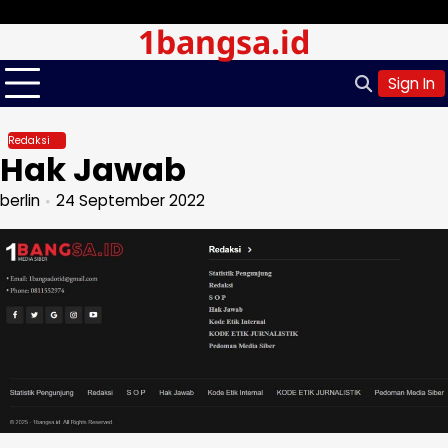
Skip
Senin, Agu 10, 2026
1bangsa.id
to
content
Sign In
Redaksi
Hak Jawab
berlin
24 September 2022