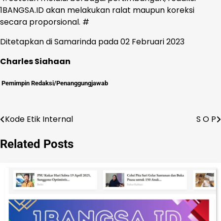
1BANGSA.ID akan melakukan ralat maupun koreksi
secara proporsional. #
Ditetapkan di Samarinda pada 02 Februari 2023
Charles Siahaan
Pemimpin Redaksi/Penanggungjawab
Kode Etik Internal
S O P
Navigasi
pos
Related Posts