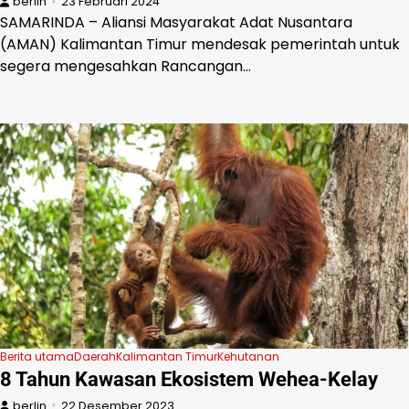
berlin
23 Februari 2024
SAMARINDA – Aliansi Masyarakat Adat Nusantara
(AMAN) Kalimantan Timur mendesak pemerintah untuk
segera mengesahkan Rancangan…
Berita utama
Daerah
Kalimantan Timur
Kehutanan
8 Tahun Kawasan Ekosistem Wehea-Kelay
berlin
22 Desember 2023