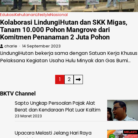
Edukasi
Kehutanan
Lifestyle
Nasional
Kolaborasi LindungiHutan dan SKK Migas,
Tanam 10.000 Pohon Mangrove dari
Komitmen Penanaman 2 Juta Pohon
charle
14 September 2023
LindungiHutan bekerja sama dengan Satuan Kerja Khusus
Pelaksana Kegiatan Usaha Hulu Minyak dan Gas Bumi…
Paginasi
1
2
pos
BKTV Channel
Sapto Ungkap Persoalan Pajak Alat
Berat dan Kendaraan Plat Luar Kaltim
23 Maret 2023
Upacara Melasti Jelang Hari Raya